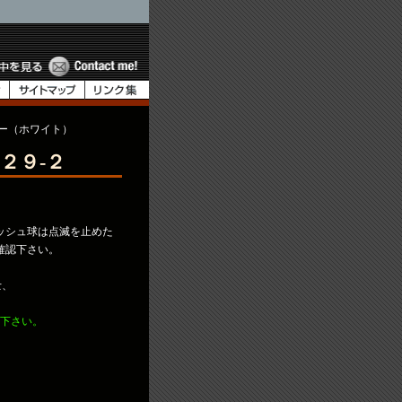
ター（ホワイト）
２９-２
ッシュ球は点滅を止めた
確認下さい。
士、
意下さい。