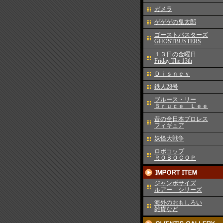
ガメラ
ゲゲゲの鬼太郎
ゴーストバスターズ
GHOSTBUSTERS
１３日の金曜日
Friday The 13th
Ｄｉｓｎｅｙ
鉄人28号
ブルース・リー
Ｂｒｕｃｅ Ｌｅｅ
昔の全日本プロレス
フィギュア
妖怪大戦争
ロボコップ
ＲＯＢＯＣＯＰ
ジャンボサイズ
ルアー シリーズ
海外のおもしろい
雑貨など