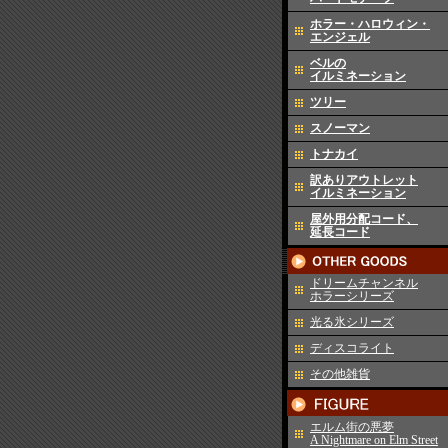
ホラー・ハロウィン・
エンジェル
ベルの
イルミネーション
ツリー
スノーマン
トナカイ
訳ありアウトレット
イルミネーション
屋外用分配コード、
延長コード
ドリームチャンネル
ホラーシリーズ
光る氷シリーズ
ディスコライト
その他雑貨
エルム街の悪夢
A Nightmare on Elm Street