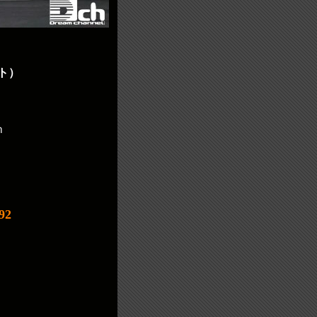
ト）
ｍ
92