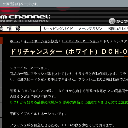
） の商品詳細ページです。
ホーム
>
イルミネーション販売
>
Ｄｃｈイルミネーション
> ドリチャンス
ドリチャンスター（ホワイト）ＤＣＨ-０
スターイルミネーション。
商品の一部にフラッシュ球を入れており、キラキラと自動点滅します。フラ
り、点滅スピードを変える事はできません。フラッシュ球の点滅は動画でご
品番 ＤＣＨ-０００-２ の様に、ＤＣＨから始まる品番の末尾が ２ の商品同
合計９０Ｗまで連結可能です。
ＤＣＨから始まる品番の末尾が ２ 以外の商品とは連結できませんのでご注
平面タイプのイルミネーションです。
フラッシュ球を目立たせるため、ＬＥＤの数を少なくしております。