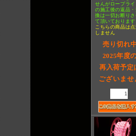
せんがロープライ
の施工後の返品・
換は一切お断りさ
て頂いております
こちらの商品は点
しません
売り切れ
2025年度
再入荷予定
ございませ