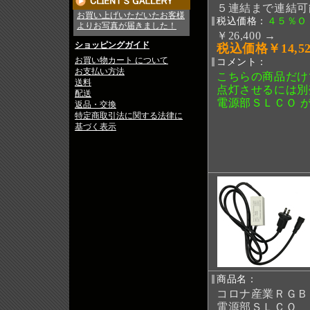
５連結まで連結可
お買い上げいただいたお客様
税込価格：
４５％Ｏ
よりお写真が届きました！
￥26,400 →
ショッピングガイド
税込価格￥14,52
お買い物カート について
コメント：
お支払い方法
こちらの商品だけ
送料
点灯させるには別
配送
電源部ＳＬＣＯ 
返品・交換
特定商取引法に関する法律に
基づく表示
商品名：
コロナ産業ＲＧＢ
電源部ＳＬＣＯ