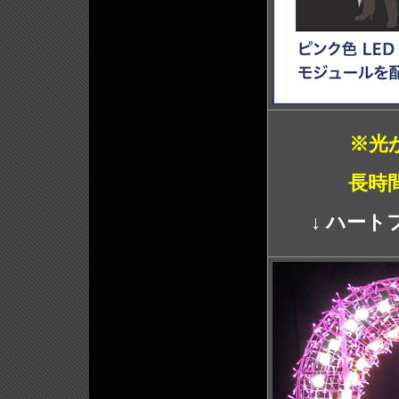
※光
長時
↓ ハー