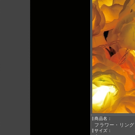
商品名：
フラワー・リング
サイズ：