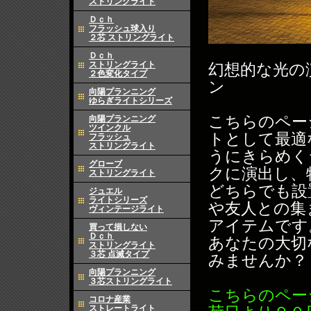
ストリングライト
Ｄｃｈ
フラッシュ球入り
２芯 ストリングライト
Ｄｃｈ
ストリングライト
幻想的な光の
２色変化タイプ
ン
向陽プランニング
ゆらぎライトシリーズ
こちらのペー
向陽プランニング
ツインクル
トとして最適
フラッシュ
ストリングライト
うにきらめく
グローブ
クに演出し、
ストリングライト
どちらでも設
ジュエル
ライトシリーズ
や友人との集
ヴィンテージライト
アイテムです
買って損しない
Ｄｃｈ
あなたの大切
ストリングライト
３芯 点滅タイプ
みませんか？
向陽プランニング
３芯ストリングライト
こちらのペー
コロナ産業
ストレートライト