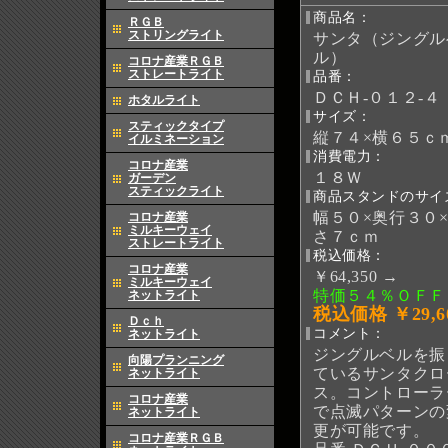
商品名：
ＲＧＢ
ストリングライト
サンタ（ジングル
ル）
コロナ産業ＲＧＢ
ストレートライト
品番：
ＤＣＨ-０１２-４
ホタルライト
サイズ：
スティックタイプ
縦７４×横６５ｃ
イルミネーション
消費電力：
コロナ産業
１８Ｗ
ガーデン
スティックライト
商品スタンドのサイ
幅５０×奥行３０
コロナ産業
ミルキーウェイ
さ７ｃｍ
ストレートライト
税込価格：
コロナ産業
￥64,350 →
ミルキーウェイ
特価５４％ＯＦＦ
ネットライト
税込価格 ￥29,6
Ｄｃｈ
コメント：
ネットライト
ジングルベルを振
向陽プランニング
ているサンタクロ
ネットライト
ス。コントローラ
コロナ産業
で点滅パターンの
ネットライト
更が可能です。
コロナ産業ＲＧＢ