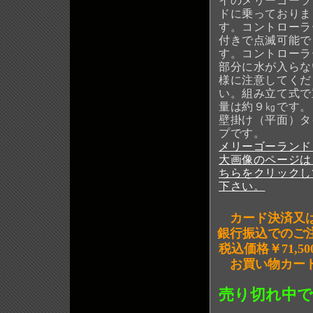
イのメリーゴーラ
ドに乗っておりま
す。コントローラ
付きで点滅可能で
す。コントローラ
部分に水が入らな
様に注意してくだ
い。組み立て式で
量は約９㎏です。
壁掛け（平面）タ
プです。
メリーゴーランド
大画像のページは
ちらをクリックし
下さい。
カード決済又
銀行振込でのご
税込価格￥71,50
お買い物カー
売り切れ中