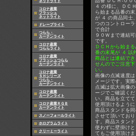
品番 ＤＣＨ-００
ネットライト
４ の様に、ＤＣ
コロナ産業
ら始まる品番の末
フラッシュ
ネットライト
が ４ の商品同士
つのコントローラ
ドレープライト
で合計
つらら・
９０Ｗまで連結可
カーテンライト
です。
コロナ産業
ＤＣＨから始まる
つららライト
番の末尾が ４ 以
コロナ産業
商品とは連結でき
フラッシュつらら
せんのでご注意下
カーテンライト
い。
コロナ産業
画像の点滅速度は
ＳＨシリーズ
つらら・
メージです。実際
カーテンライト
点滅は拡大画像の
コロナ産業
ージでご確認くだ
カーテンライト
い。商品を立てて
コロナ産業ＲＧＢ
使用頂けるように
カーテンライト
商品スタンドを同
させて頂いており
スノーフォールライト
す。商品スタンド
ホログラムライト
使わずに壁掛けと
クリーミーライト
てもご使用頂けま