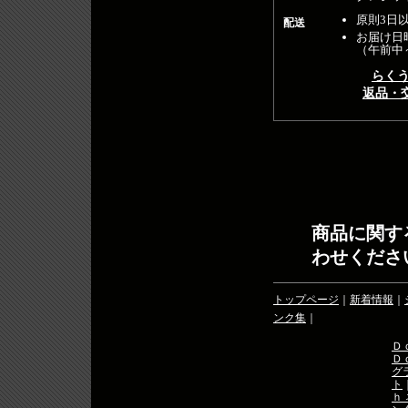
原則3日
配送
お届け日
（午前中
らく
返品・
商品に関す
わせくださ
トップページ
｜
新着情報
｜
ンク集
｜
Ｄ
Ｄ
グ
ト
ｈ