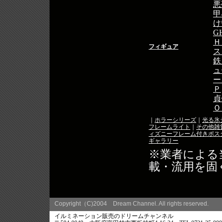
悪夢
甲
け
G
Ｈ
フィギュア
ス
鉄
ュ
ー
Ｐ
貞
Ｏ
｜
ホラーシリーズ
｜
光る氷
フレームライト
｜
その他雑
ィズニーフレーム付きポス
ギャラリー
※業者による
載・流用を固
Copyright（C)2004 Dream Channel. All rights reserved.
イルミネーション販売のドリームチャンネル