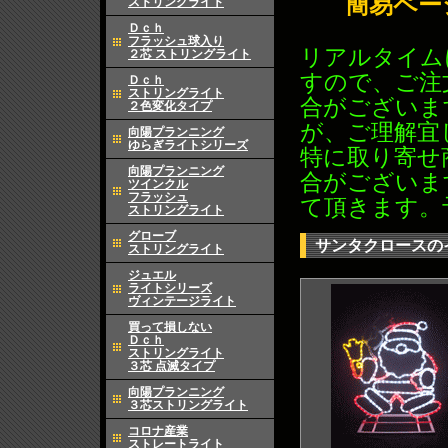
簡易ペー
ストリングライト
Ｄｃｈ
フラッシュ球入り
リアルタイム
２芯 ストリングライト
すので、ご注
Ｄｃｈ
ストリングライト
合がございま
２色変化タイプ
が、ご理解宜
向陽プランニング
ゆらぎライトシリーズ
特に取り寄せ
向陽プランニング
合がございま
ツインクル
フラッシュ
て頂きます。
ストリングライト
グローブ
サンタクロースの
ストリングライト
ジュエル
ライトシリーズ
ヴィンテージライト
買って損しない
Ｄｃｈ
ストリングライト
３芯 点滅タイプ
向陽プランニング
３芯ストリングライト
コロナ産業
ストレートライト