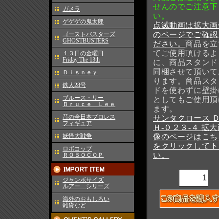
せんのでご注意下
ガメラ
い。
ゲゲゲの鬼太郎
点滅動画は拡大画
のページでご確認
ゴーストバスターズ
GHOSTBUSTERS
ださい。
商品を立
てご使用頂けるよ
１３日の金曜日
Friday The 13th
に、商品スタンド
同梱させて頂いて
Ｄｉｓｎｅｙ
ります。商品スタ
鉄人28号
ドを使わずに壁掛
ブルース・リー
としてもご使用頂
Ｂｒｕｃｅ Ｌｅｅ
ます。
昔の全日本プロレス
サンタクロース 
フィギュア
Ｈ-０２３-４ 拡
像のページはこち
妖怪大戦争
をクリックして下
ロボコップ
い。
ＲＯＢＯＣＯＰ
ジャンボサイズ
ルアー シリーズ
海外のおもしろい
雑貨など