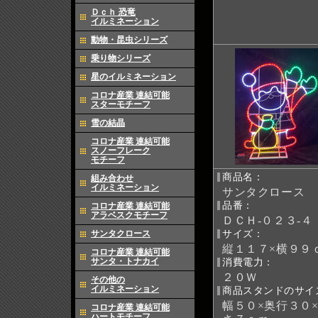
Ｄｃｈ 恐竜
イルミネーション
動物・昆虫シリーズ
乗り物シリーズ
星のイルミネーション
コロナ産業 連結可能
スターモチーフ
雪の結晶
コロナ産業 連結可能
スノーフレーク
モチーフ
商品名：
組み合わせ
イルミネーション
サンタクロース
品番：
コロナ産業 連結可能
アラベスクモチーフ
ＤＣＨ-０２３-４
サンタクロース
サイズ：
縦１１７×横９９
コロナ産業 連結可能
サンタ・トナカイ
消費電力：
２０Ｗ
その他の
イルミネーション
商品スタンドのサイ
幅５０×奥行３０
コロナ産業 連結可能
ハートモチーフ