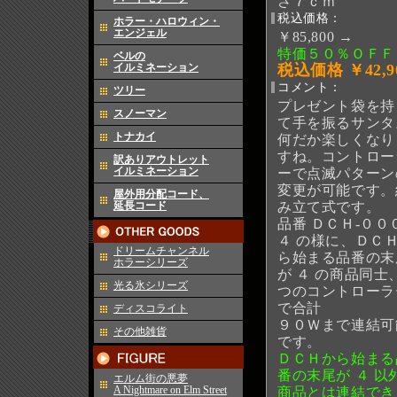
さ７ｃｍ
税込価格：
ホラー・ハロウィン・
エンジェル
￥85,800 →
特価５０％ＯＦＦ
ベルの
イルミネーション
税込価格 ￥42,9
コメント：
ツリー
プレゼント袋を持
スノーマン
て手を振るサンタ
トナカイ
何だか楽しくなり
すね。コントロー
訳ありアウトレット
イルミネーション
ーで点滅パターン
変更が可能です。
屋外用分配コード、
み立て式です。
延長コード
品番 ＤＣＨ-００
４ の様に、ＤＣ
ドリームチャンネル
ら始まる品番の末
ホラーシリーズ
が ４ の商品同士
光る氷シリーズ
つのコントローラ
で合計
ディスコライト
９０Ｗまで連結可
その他雑貨
です。
ＤＣＨから始まる
番の末尾が ４ 以
エルム街の悪夢
A Nightmare on Elm Street
商品とは連結でき