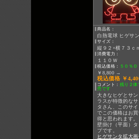
商品名：
白熱電球 ヒゲサ
サイズ：
縦９２×横７３ｃ
消費電力：
１１０Ｗ
税込価格：
５０％Ｏ
￥8,800 →
税込価格 ￥4,40
コメント：
残り２体
売です
大きなヒゲとサン
ラスが特徴的なサ
タさん、このサイ
でこの価格はお買
得と思われます。
壁掛け（平面）タ
プです。
ヒゲサンタ
拡大画