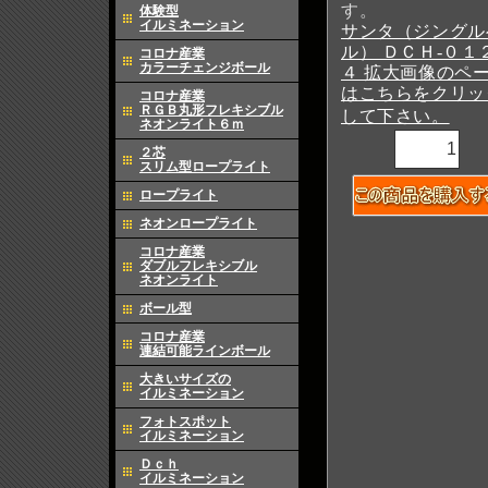
す。
体験型
イルミネーション
サンタ（ジングル
ル） ＤＣＨ-０１
コロナ産業
カラーチェンジボール
４ 拡大画像のペ
はこちらをクリッ
コロナ産業
ＲＧＢ丸形フレキシブル
して下さい。
ネオンライト６ｍ
２芯
スリム型ロープライト
ロープライト
ネオンロープライト
コロナ産業
ダブルフレキシブル
ネオンライト
ボール型
コロナ産業
連結可能ラインボール
大きいサイズの
イルミネーション
フォトスポット
イルミネーション
Ｄｃｈ
イルミネーション