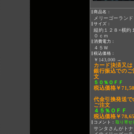
商品名：
メリーゴーランド
サイズ：
縦約１２８×横約
０ｃｍ
消費電力：
４５Ｗ
税込価格：
￥143,000 →
カード決済又は
銀行振込でのご
文
５０％ＯＦＦ
税込価格￥71,50
代金引換発送で
ご注文
４５％ＯＦＦ
税込価格￥78,65
コメント：
取り寄せ
サンタさんがトナ