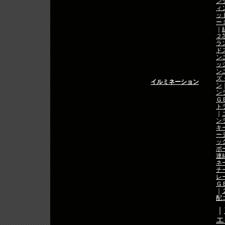
ン
ィ
ッ
ー
｜
２
ラ
ド
ン
ッ
ン
ズ
イルミネーション
ン
ン
Ｇ
ト
｜
ン
キ
ー
ッ
ボ
連
ネ
チ
レ
Ｇ
｜
配
｜
エ